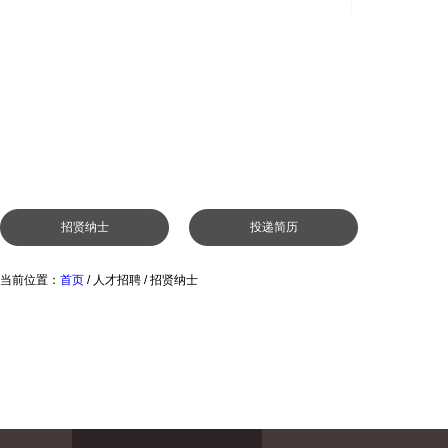
招贤纳士
投递简历
当前位置：
首页
/ 人才招聘 / 招贤纳士