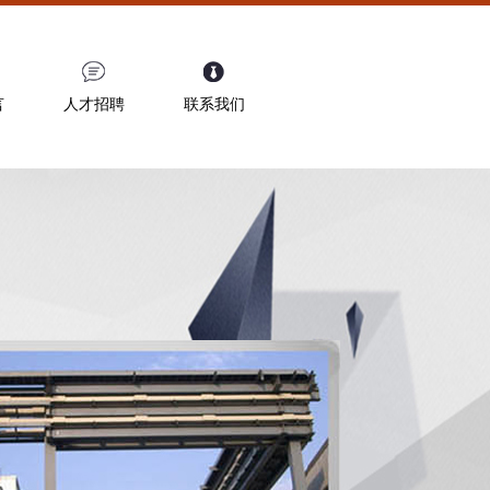
言
人才招聘
联系我们