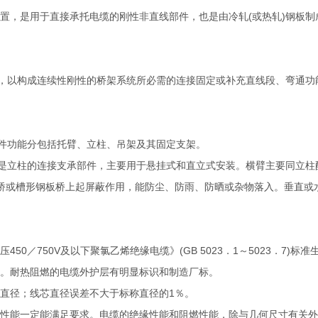
置，是用于直接承托电缆的刚性非直线部件，也是由冷轧(或热轧)钢板制
以构成连续性刚性的桥架系统所必需的连接固定或补充直线段、弯通功
件功能分包括托臂、立柱、吊架及其固定支架。
立柱的连接支承部件，主要用于悬挂式和直立式安装。横臂主要同立柱
桥或槽形钢板桥上起屏蔽作用，能防尘、防雨、防晒或杂物落入。垂直或
0／750V及以下聚氯乙烯绝缘电缆》(GB 5023．1～5023．7)
卷。耐热阻燃的电缆外护层有明显标识和制造厂标。
的直径；线芯直径误差不大于标称直径的1％。
缘性能一定能满足要求。电缆的绝缘性能和阻燃性能，除与几何尺寸有关