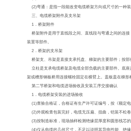
(2)弯通：是指一段能改变电缆桥架方向或尺寸的一种装
三、电缆桥架附件及支吊架
1．桥架附件
桥架附件是用于直线段之间、直线段与弯通之间的连接，
装置等部件。
2．桥架的支吊架
桥架支、吊架是直接支承托盘、梯架的主要部件；按部
立柱是支承电缆桥架及电缆全部负载的主要部件。底座是
架或槽形钢板桥用连接螺栓固定在横臂上。盖板盖在梯形
第二节桥架和电缆进场验收及安装工序交接确认
1．电缆桥架安装的进场验收
(1)查验合格证，合格证有生产许可证编号，按《额定电压45
(2)外观检查包装完好，电缆无压扁、扭曲，铠装不松
(3)按制造标准，现场抽样检测绝缘层厚度和圆形线芯
(4)仅从电缆的几何尺寸，不足以说明其导电性能、绝