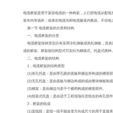
电缆桥架是用于架设电缆的一种构架，人们把电缆从配电
竖井内等场所；或者在电缆沟和电缆隧道内敷设。不但电
第一节 电缆桥架的分类和结构
一、电缆桥架的分类
电缆桥架按材质划分有采用冷轧钢板或热轧钢板，其表面
成的桥架。桥架按结构型式可划分为梯级式、托盘式两种
二、电缆桥架的结构
1．电缆桥架的结构类型
(1)有孔托盘：是由带孔眼的底板和侧边所构成的槽形
(2)无孔托盘：是由底板与侧边构成的或由整块钢板制
(3)梯架：是由侧边与若干个横档构成的梯形部件。
(4)组装式托盘：是由适于工程现场任意组合的有孔部
2．桥架的组成
(1)直线段：是指一段不能改变方向或尺寸的用于直接