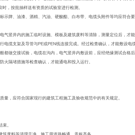
议时，按批抽样送有资质的试验室进行检测。
缆标示牌、油漆、酒精、汽油、硬酸酯、白布带、电缆头附件等均应符合
、电气竖井内的施工临时设施、模板及建筑废料等清除，测量定位后，才
行电缆支架及导管与PE或PEN线连接完成。经过检查确认，才能敷设电
一般都做交接试验，电缆在沟内，电气竖井内敷设前，应经绝缘测试合格
和防火隔堵措施等检查确认，才能通电和投入运行。
程质量，应符合国家现行的建筑工程施工及验收规范中的有关规定。
结束。
建筑废料等清理干净，施工用道路畅通，盖板齐备。