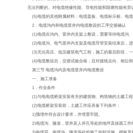
无法判断的。对电缆绝缘性能、导电性能和阻燃性能有异
(5)电缆的其他附属材料：电缆盖板、电缆标示桩、电
2．电缆沟内和电缆竖井内电缆敷设的工序交接确认
(1)电缆在沟内、竖井内支架上敷设，需要等待电缆沟
(2)电缆沟、电气竖井内支架及电缆导管安装结束后，进
(3)无论高压、低压建筑电气工程，施工的最后阶段，
(4)电缆敷设后，交接试验合格，且对接线去向、相位
第三节 电缆沟内及电缆竖井内电缆敷设
一、施工准备
1．作业条件
(1)与电电缆桥架安装有关的建筑物、构筑物的土建工
(2)电缆桥架安装前，土建工作应具备下列条件：
1)预埋件符合设计要求，并埋置牢固。
2)电缆沟、隧道，竖井及人井孔等处的地坪及抹面工作
3)电缆层、电缆沟、隧道等处的施工临时设施、模板及