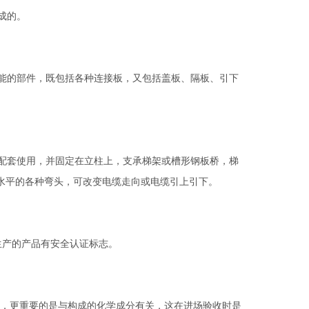
成的。
能的部件，既包括各种连接板，又包括盖板、隔板、引下
配套使用，并固定在立柱上，支承梯架或槽形钢板桥，梯
水平的各种弯头，可改变电缆走向或电缆引上引下。
标准生产的产品有安全认证标志。
外，更重要的是与构成的化学成分有关，这在进场验收时是