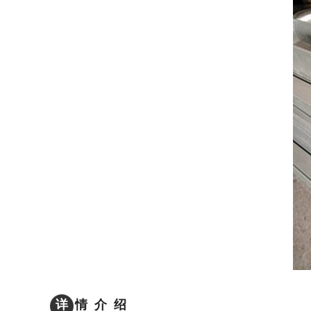
详
情 介 绍