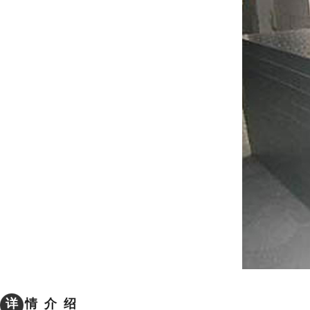
详
情 介 绍