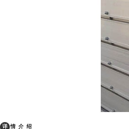
详
情 介 绍