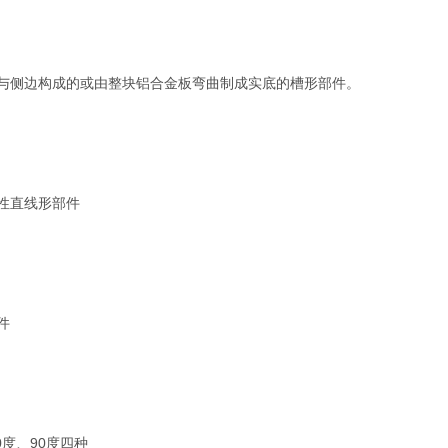
与侧边构成的或由整块铝合金板弯曲制成实底的槽形部件。
性直线形部件
件
度、90度四种