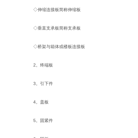
◇伸缩连接板简称伸缩板
◇垂直支承板简称支承板
◇桥架与箱体或楼板连接板
2。终端板
3。引下件
4。盖板
5。固紧件