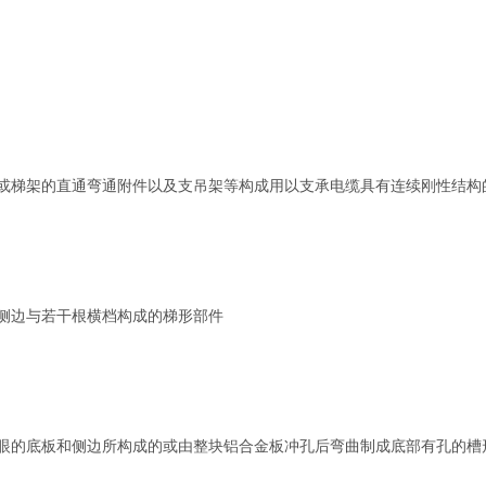
或梯架的直通弯通附件以及支吊架等构成用以支承电缆具有连续刚性结构
侧边与若干根横档构成的梯形部件
眼的底板和侧边所构成的或由整块铝合金板冲孔后弯曲制成底部有孔的槽